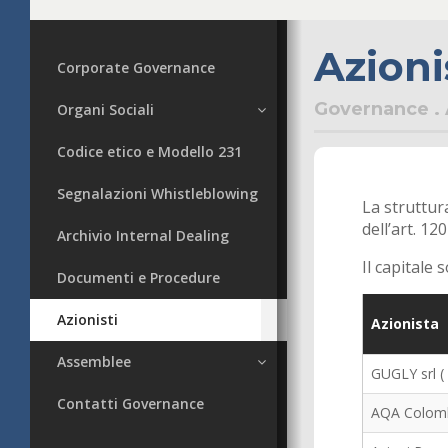
Azioni
Corporate Governance
Governance . 
Organi Sociali
Codice etico e Modello 231
Consiglio di
amministrazione
Segnalazioni Whistleblowing
La struttur
Collegio Sindacale
dell’art. 1
Archivio Internal Dealing
Società di Revisione
Il capitale 
Documenti e Procedure
Organismo di Vigilanza
Azionisti
Azionista
Assemblee
GUGLY srl (
Contatti Governance
Assemblea 29 aprile 2026
AQA Colomb
Assemblea 29 aprile 2025