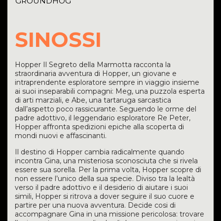
GROUNDHOG
SINOSSI
Hopper Il Segreto della Marmotta
racconta la
straordinaria avventura di Hopper, un giovane e
intraprendente esploratore sempre in viaggio insieme
ai suoi inseparabili compagni: Meg, una puzzola esperta
di arti marziali, e Abe, una tartaruga sarcastica
dall’aspetto poco rassicurante. Seguendo le orme del
padre adottivo, il leggendario esploratore Re Peter,
Hopper affronta spedizioni epiche alla scoperta di
mondi nuovi e affascinanti.
Il destino di Hopper cambia radicalmente quando
incontra Gina, una misteriosa sconosciuta che si rivela
essere sua sorella. Per la prima volta, Hopper scopre di
non essere l’unico della sua specie. Diviso tra la lealtà
verso il padre adottivo e il desiderio di aiutare i suoi
simili, Hopper si ritrova a dover seguire il suo cuore e
partire per una nuova avventura. Decide cosi di
accompagnare Gina in una missione pericolosa: trovare